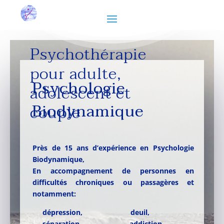
Psychothérapie
pour adulte,
Psychologie
adolescent et
Biodynamique
couple
Près de 15 ans d’expérience en Psychologie
Biodynamique,
En accompagnement de personnes en
difficultés chroniques ou passagères et
notamment:
dépression,
deuil,
séparation,
addiction,